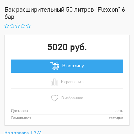
Бак расширительный 50 литров "Flexcon" 6
бар
5020 руб.
В корзину
К сравнению
В сравнении
В избранное
Доставка
есть
Самовывоз
сегодня
Код товара: Е374