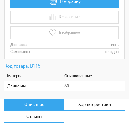
В корзину
К сравнению
В сравнении
В избранное
Доставка
есть
Самовывоз
сегодня
Код товара: В115
Мaтериaл
Оцинкованные
Длина,мм
60
Описание
Характеристики
Отзывы