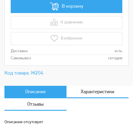
В корзину
К сравнению
В сравнении
В избранное
Доставка
есть
Самовывоз
сегодня
Код товара: Ж204
Описание
Характеристики
Отзывы
Описание отсутсвует