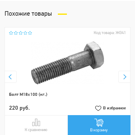
Похожие товары
Код товара: Ж041
Болт М18х100 (кг.)
220 руб.
В избранное
К сравнению
В сравнении
В корзину