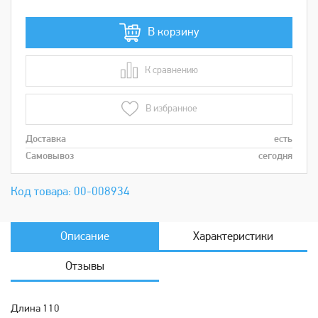
В корзину
К сравнению
В сравнении
В избранное
Доставка
есть
Самовывоз
сегодня
Код товара: 00-008934
Описание
Характеристики
Отзывы
Длина 110