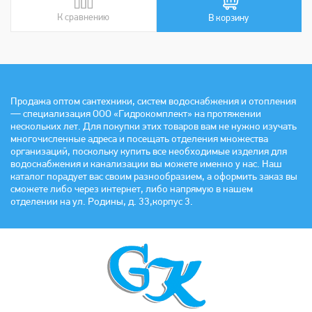
К сравнению
В сравнении
В корзину
Продажа оптом сантехники, систем водоснабжения и отопления
— специализация ООО «Гидрокомплект» на протяжении
нескольких лет. Для покупки этих товаров вам не нужно изучать
многочисленные адреса и посещать отделения множества
организаций, поскольку купить все необходимые изделия для
водоснабжения и канализации вы можете именно у нас. Наш
каталог порадует вас своим разнообразием, а оформить заказ вы
сможете либо через интернет, либо напрямую в нашем
отделении на ул. Родины, д. 33,корпус 3.