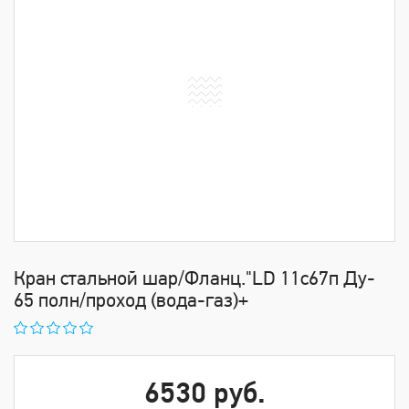
Крaн cтaльнoй шaр/Флaнц."LD 11с67п Ду-
65 полн/проход (вода-газ)+
6530 руб.