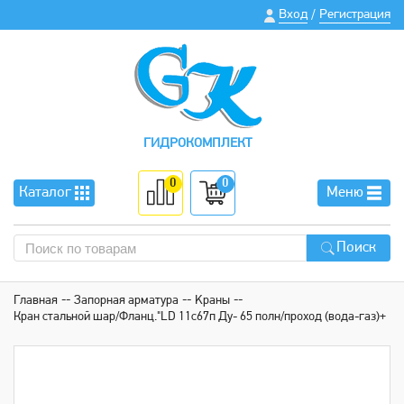
Вход
Регистрация
/
ГИДРОКОМПЛЕКТ
0
0
Каталог
Меню
Поиск
Главная
Запорная арматура
Kраны
Крaн cтaльнoй шaр/Флaнц."LD 11с67п Ду- 65 полн/проход (вода-газ)+