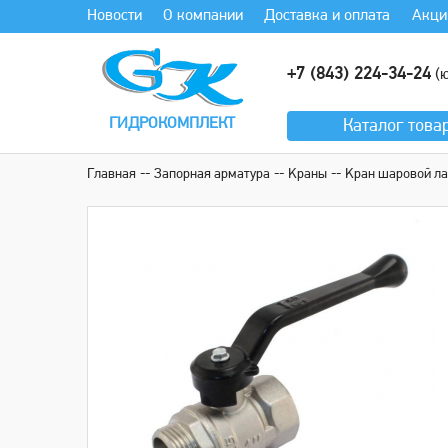
Новости
О компании
Доставка и оплата
Акци
+7 (843) 224-34-24
(ю
ГИДРОКОМПЛЕКТ
Каталог
това
Главная
Запорная арматура
Kраны
Kрaн шaровой ла