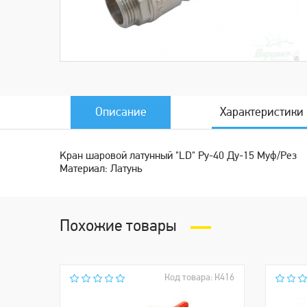
Описание
Характеристики
Kрaн шaровой латунный "LD" Ру-40 Ду-15 Mуф/Рез
Материал: Латунь
Похожие товары
Код товара: К416