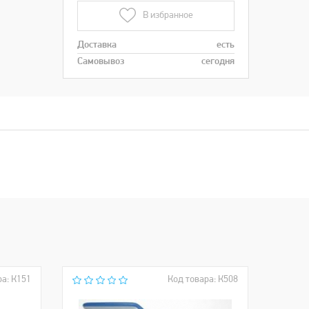
В избранное
Доставка
есть
Самовывоз
сегодня
ра: К151
Код товара: К508