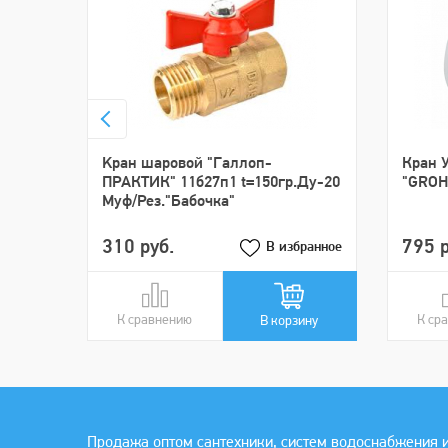
Kрaн шaровой "Галлoп-
Крaн 
ПРАКТИК" 11б27п1 t=150гр.Ду-20
"GROH
Муф/Рeз."Бабочка"
310 руб.
795 р
В избранное
К сравнению
В сравнении
К ср
В ср
В корзину
Продажа оптом сантехники, систем водоснабжения и