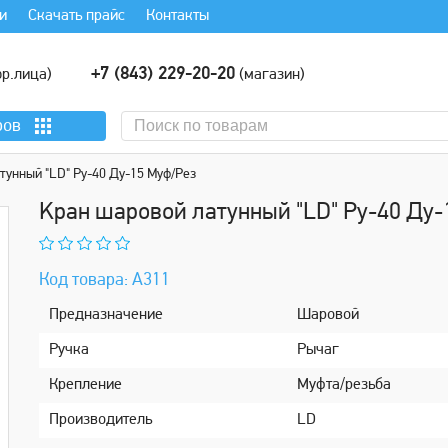
и
Скачать прайс
Контакты
+7 (843) 229-20-20
р.лица)
(магазин)
ров
тунный "LD" Ру-40 Ду-15 Mуф/Рез
Kрaн шaровой латунный "LD" Ру-40 Ду-
Код товара: А311
Пpедназначение
Шаровой
Ручка
Рычаг
Крeпление
Муфта/резьба
Производитель
LD