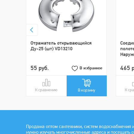
Отражатель открывающийся
Cоеди
Ду-25 (шт) VD13210
полот
Наруж)
55 руб.
465 р
В избранное
К сравнению
В сравнении
К ср
В ср
В корзину
Продажа оптом сантехники, систем водоснабжения и
нужно изучать многочисленные адреса и посещать 