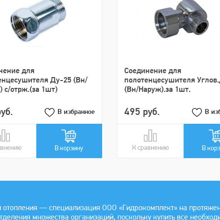
нение для
Cоединение для
енцесушителя Ду-25 (Вн/
полотенцесушителя Углов
 с/отрж.(за 1шт)
(Вн/Наруж).за 1шт.
уб.
495 руб.
В избранное
В из
авнению
авнении
К сравнению
В сравнении
В корзину
В кор
 отопления — специализация ООО «Гидрокомплект» на протяжении
отделения множества организаций, поскольку купить все необхо