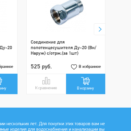
Крепл
полот
(Хром
Cоединение для
.Ду-20
полотенцесушителя Ду-20 (Вн/
Наруж) с/отрж.(за 1шт)
525 руб.
45 р
бранное
В избранное
К сравнению
В сравнении
К ср
В ср
зину
В корзину
 нескольких лет. Для покупки этих товаров вам не
димые изделия для водоснабжения и канализации вы