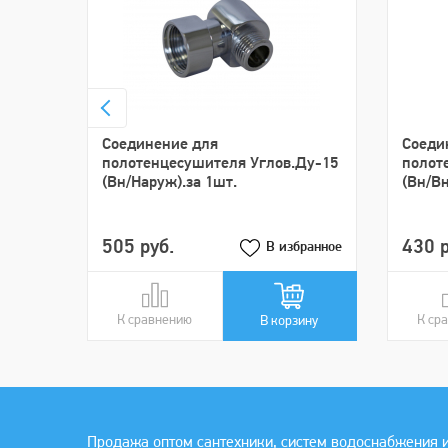
Cоединение для
Cоеди
полотенцесушителя Углов.Ду-15
полот
(Вн/Наруж).за 1шт.
(Вн/Вн
505 руб.
430 р
В избранное
К сравнению
В сравнении
К ср
В ср
В корзину
Продажа оптом сантехники, систем водоснабжения и