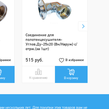
Cоеди
полот
Ду-25
Cоединение для
.
полотенцесушителя-
Углов.Ду-25х20 (Вн/Наруж) с/
отрж.(за 1шт)
515 руб.
465 
бранное
В избранное
К сравнению
В сравнении
К ср
В ср
зину
В корзину
 нескольких лет. Для покупки этих товаров вам не