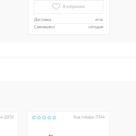
В избранное
Доставка
есть
Самовывоз
сегодня
а: Д932
Код товара: П344