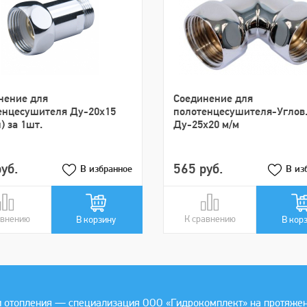
нение для
Cоединение для
енцесушителя Ду-20х15
полотенцесушителя-Углов
) за 1шт.
Ду-25х20 м/м
уб.
565 руб.
В избранное
В из
авнению
авнении
К сравнению
В сравнении
В корзину
В кор
 отопления — специализация ООО «Гидрокомплект» на протяжении