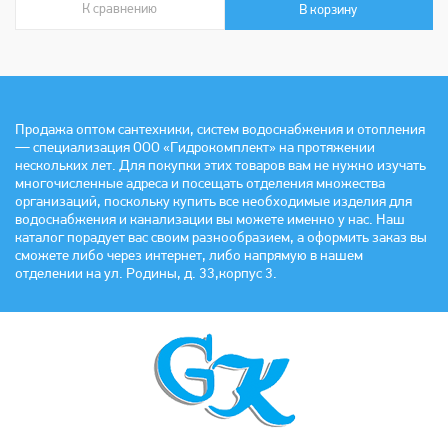
К сравнению
В сравнении
В корзину
Продажа оптом сантехники, систем водоснабжения и отопления
— специализация ООО «Гидрокомплект» на протяжении
нескольких лет. Для покупки этих товаров вам не нужно изучать
многочисленные адреса и посещать отделения множества
организаций, поскольку купить все необходимые изделия для
водоснабжения и канализации вы можете именно у нас. Наш
каталог порадует вас своим разнообразием, а оформить заказ вы
сможете либо через интернет, либо напрямую в нашем
отделении на ул. Родины, д. 33,корпус 3.