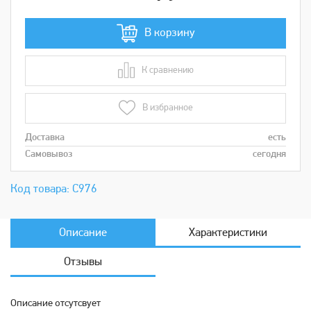
В корзину
К сравнению
В сравнении
В избранное
Доставка
есть
Самовывоз
сегодня
Код товара: С976
Описание
Характеристики
Отзывы
Описание отсутсвует