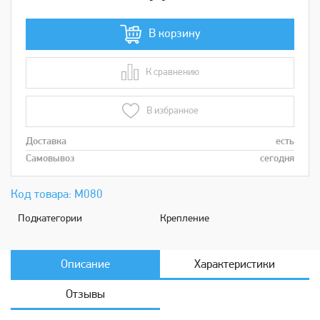
В корзину
К сравнению
В сравнении
В избранное
Доставка
есть
Самовывоз
сегодня
Код товара: М080
Подкатeгории
Крепление
Описание
Характеристики
Отзывы