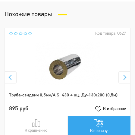
Похожие товары
Код товара: О627
Труба-сэндвич 0,5мм/AISI 430 + оц. Ду-130/200 (0,5м)
895 руб.
В избранное
К сравнению
В сравнении
В корзину