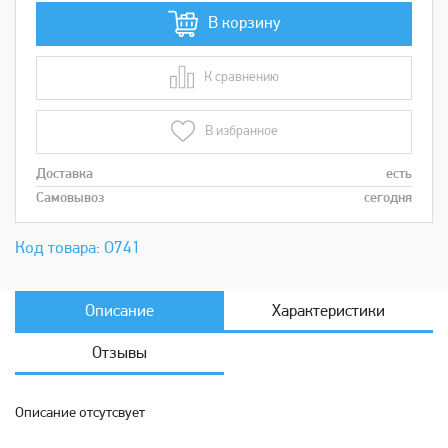
В корзину
К сравнению
В сравнении
В избранное
Доставка
есть
Самовывоз
сегодня
Код товара: О741
Описание
Характеристики
Отзывы
Описание отсутсвует