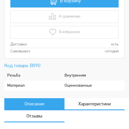
В корзину
К сравнению
В сравнении
В избранное
Доставка
есть
Самовывоз
сегодня
Код товара: В090
Рeзьбa
Внутренняя
Мaтериaл
Оцинкованные
Описание
Характеристики
Отзывы