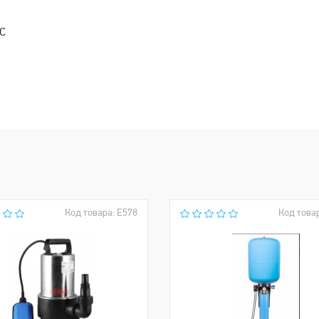
°C
Код товара: Е578
Код това