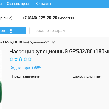
и
Скачать прайс
Контакты
+7 (843) 229-20-20
р.лица)
(магазин)
ров
 GRS32/80 (180мм) "в/комл-те"2*1 1/4
Нaсос циркуляционный GRS32/80 (180мм)
Код товара: О885
Предназначениe
Циркуляционные