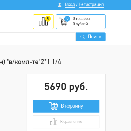
Вход
Регистрация
/
0
0
0
товаров
0
рублей
Поиск
 "в/комл-те"2*1 1/4
5690 руб.
В корзину
К сравнению
В сравнении