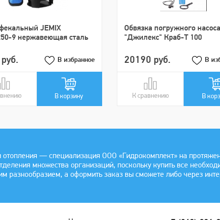
 фекальный JEMIX
Обвязка погружного насос
50-9 нержавеющая сталь
"Джилекс" Краб-Т 100
руб.
20190 руб.
В избранное
В из
авнению
авнении
К сравнению
В сравнении
В корзину
В кор
 отопления — специализация ООО «Гидрокомплект» на протяжении
отделения множества организаций, поскольку купить все необхо
им разнообразием, а оформить заказ вы сможете либо через инте