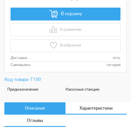
В корзину
К сравнению
В сравнении
В избранное
Доставка
есть
Самовывоз
сегодня
Код товара: Г100
Предназначениe
Насосные станции
Описание
Характеристики
Отзывы