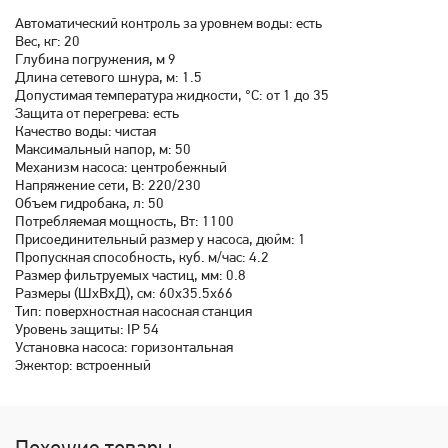
Автоматический контроль за уровнем воды: есть
Вес, кг: 20
Глубина погружения, м 9
Длина сетевого шнура, м: 1.5
Допустимая температура жидкости, °C: от 1 до 35
Защита от перегрева: есть
Качество воды: чистая
Максимальный напор, м: 50
Механизм насоса: центробежный
Напряжение сети, В: 220/230
Объем гидробака, л: 50
Потребляемая мощность, Вт: 1100
Присоединительный размер у насоса, дюйм: 1
Пропускная способность, куб. м/час: 4.2
Размер фильтруемых частиц, мм: 0.8
Размеры (ШхВхД), см: 60х35.5х66
Тип: поверхностная насосная станция
Уровень защиты: IP 54
Установка насоса: горизонтальная
Эжектор: встроенный