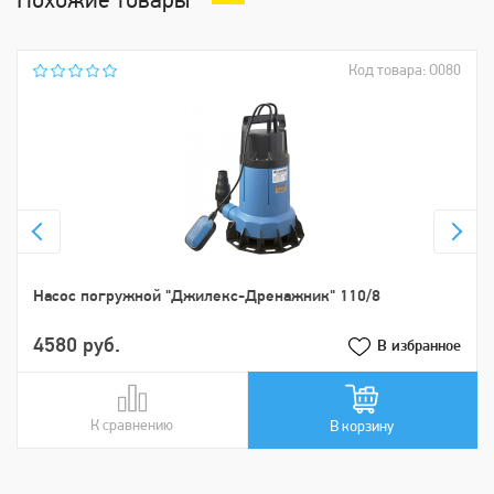
Похожие товары
Код товара: О080
Насос погружной "Джилекс-Дренажник" 110/8
4580 руб.
В избранное
К сравнению
В сравнении
В корзину