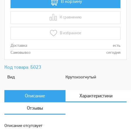
В корзину
К сравнению
В сравнении
В избранное
Доставка
есть
Самовывоз
сегодня
Код товара: Б023
Вид
Крутоизогнутый
Описание
Характеристики
Отзывы
Описание отсутсвует