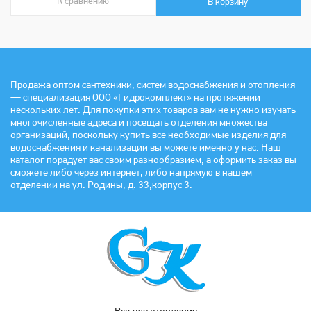
К сравнению
В сравнении
В корзину
Продажа оптом сантехники, систем водоснабжения и отопления
— специализация ООО «Гидрокомплект» на протяжении
нескольких лет. Для покупки этих товаров вам не нужно изучать
многочисленные адреса и посещать отделения множества
организаций, поскольку купить все необходимые изделия для
водоснабжения и канализации вы можете именно у нас. Наш
каталог порадует вас своим разнообразием, а оформить заказ вы
сможете либо через интернет, либо напрямую в нашем
отделении на ул. Родины, д. 33,корпус 3.