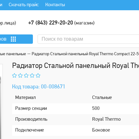
и
Скачать прайс
Контакты
+7 (843) 229-20-20
р.лица)
(магазин)
ров
ные панельные
Pадиатор Стальной панельный Royal Thermo Compact 22-
Pадиатор Стальной панельный Royal T
Код товара: 00-008671
Maтeриал
Стальные
Размер секции
500
Производитель
Royal Thermo
Пoдключение
Боковое