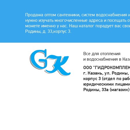
Продажа оптом сантехники, систем водоснабжения и
нужно изучать многочисленные адреса и посещать 
можете именно у нас. Наш каталог порадует вас сво
Родины, д. 33,корпус 3.
Все для отопления
и водоснабжения в Каз
ООО "ГИДРОКОМПЛЕК
г. Казань, ул. Родины, 
корпус 3 (отдел по раб
юридическими лицами)
Родины, 33а (магазин)