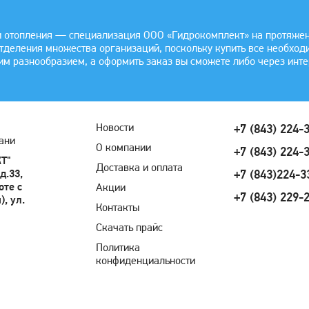
 отопления — специализация ООО «Гидрокомплект» на протяжении
отделения множества организаций, поскольку купить все необхо
им разнообразием, а оформить заказ вы сможете либо через инте
Новости
+7 (843) 224-
ани
О компании
+7 (843) 224-
Т"
Доставка и оплата
д.33,
+7 (843)224-3
оте с
Акции
+7 (843) 229-
, ул.
Контакты
Скачать прайс
Политика
конфиденциальности