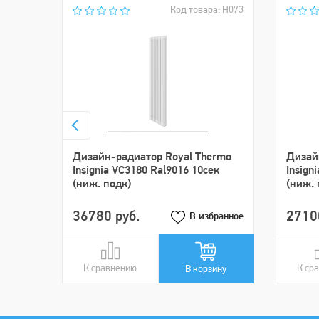
Код товара: Н073
Дизайн-радиатор Royal Thermo
Дизай
Insignia VC3180 Ral9016 10сек
Insign
(ниж. подк)
(ниж. 
36780 руб.
2710
В избранное
К сравнению
В сравнении
К ср
В ср
В корзину