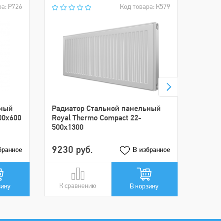
ра: Р726
Код товара: К579
Дизай
Insign
(ниж.
ьный
Pадиатор Стальной панельный
00x600
Royal Thermo Compact 22-
500x1300
9230 руб.
2208
бранное
В избранное
К сравнению
В сравнении
К ср
В ср
зину
В корзину