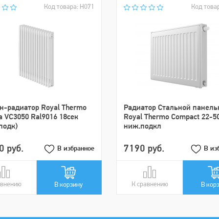
Код товара: Н071
Код това
н-радиатор Royal Thermo
Pадиатор Стальной панел
ia VC3050 Ral9016 18сек
Royal Thermo Compact 22-5
подк)
ниж.подкл
0 руб.
7190 руб.
В избранное
В из
авнению
авнении
К сравнению
В сравнении
В корзину
В кор