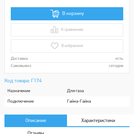
В корзину
К сравнению
В сравнении
В избранное
Доставка
есть
Самовывоз
сегодня
Код товара: Г174
Назначение
Для газа
Подключение
Гайка-Гайка
Описание
Характеристики
Отзывы