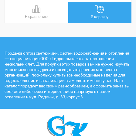
К сравнению
В сравнении
В корзину
Продажа оптом сантехники, систем водоснабжения и отопления
— специализация ООО «Гидрокомплект» на протяжении
нескольких лет. Для покупки этих товаров вам не нужно изучать
многочисленные адреса и посещать отделения множества
организаций, поскольку купить все необходимые изделия для
водоснабжения и канализации вы можете именно у нас. Наш
каталог порадует вас своим разнообразием, а оформить заказ вы
сможете либо через интернет, либо напрямую в нашем
отделении на ул. Родины, д. 33,корпус 3.