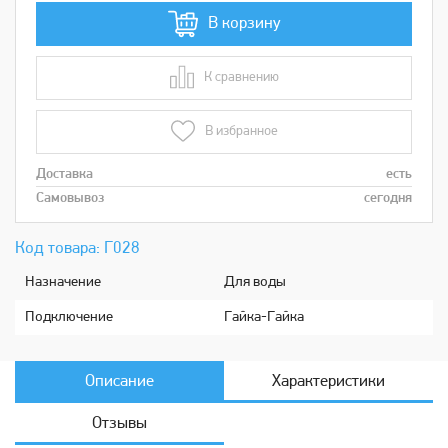
В корзину
К сравнению
В сравнении
В избранное
Доставка
есть
Самовывоз
сегодня
Код товара: Г028
Назначение
Для воды
Подключение
Гайка-Гайка
Описание
Характеристики
Отзывы