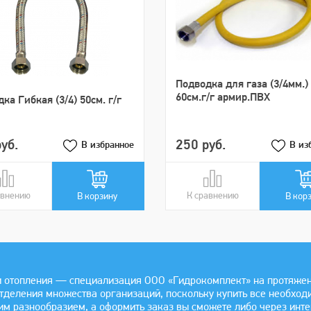
Подводка для газа (3/4мм.)
60см.г/г армир.ПВХ
ка Гибкая (3/4) 50см. г/г
уб.
250 руб.
В избранное
В из
авнению
авнении
К сравнению
В сравнении
В корзину
В кор
 отопления — специализация ООО «Гидрокомплект» на протяжении
отделения множества организаций, поскольку купить все необхо
им разнообразием, а оформить заказ вы сможете либо через инте