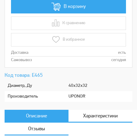
В корзину
К сравнению
В сравнении
В избранное
Доставка
есть
Самовывоз
сегодня
Код товара: Е465
Диаметр, Ду
40х32х32
Производитель
UPONOR
Описание
Характеристики
Отзывы