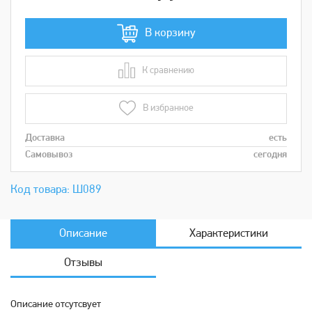
В корзину
К сравнению
В сравнении
В избранное
Доставка
есть
Самовывоз
сегодня
Код товара: Ш089
Описание
Характеристики
Отзывы
Описание отсутсвует