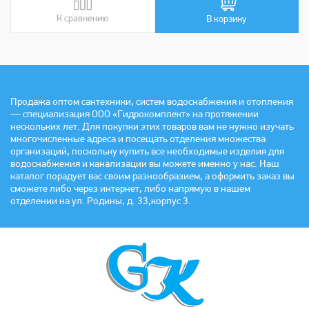
К сравнению
В сравнении
В корзину
Продажа оптом сантехники, систем водоснабжения и отопления
— специализация ООО «Гидрокомплект» на протяжении
нескольких лет. Для покупки этих товаров вам не нужно изучать
многочисленные адреса и посещать отделения множества
организаций, поскольку купить все необходимые изделия для
водоснабжения и канализации вы можете именно у нас. Наш
каталог порадует вас своим разнообразием, а оформить заказ вы
сможете либо через интернет, либо напрямую в нашем
отделении на ул. Родины, д. 33,корпус 3.