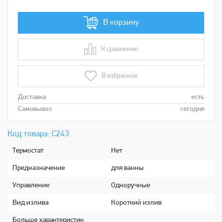
В корзину
К сравнению
В сравнении
В избранное
Доставка
есть
Самовывоз
сегодня
Код товара: С243
Термостат
Нет
Предназначение
для ванны
Управление
Одноручные
Вид излива
Короткий излив
Больше характеристик