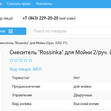
и
Скачать прайс
Контакты
+7 (843) 229-20-20
р.лица)
(магазин)
ров
меситель "Rossinka" для Мойки 2/руч. (G02-71)
Смеситель "Rossinka" для Мойки 2/руч. 
Код товара: А831
Термостат
Нет
Предназначение
для мойки
Управление
Двуручные
Вид излива
Высокий излив