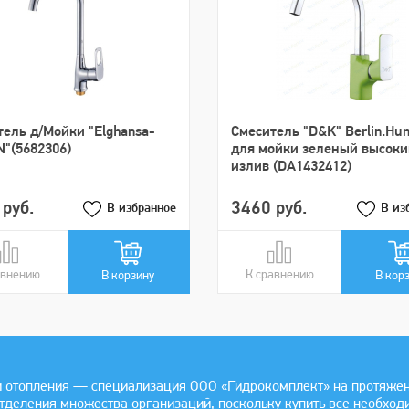
ель д/Мойки "Elghansa-
Смеситель "D&K" Berlin.Hu
"(5682306)
для мойки зеленый высок
излив (DA1432412)
руб.
3460 руб.
В избранное
В из
авнению
авнении
К сравнению
В сравнении
В корзину
В кор
 отопления — специализация ООО «Гидрокомплект» на протяжении
отделения множества организаций, поскольку купить все необхо