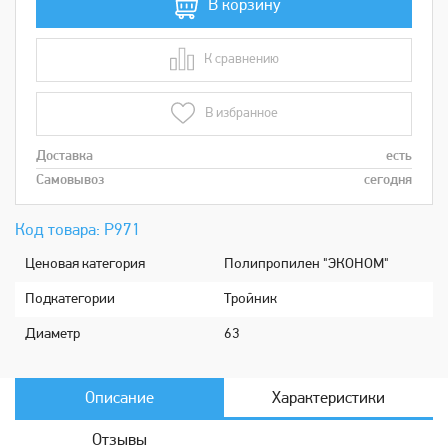
В корзину
К сравнению
В сравнении
В избранное
Доставка
есть
Самовывоз
сегодня
Код товара: Р971
Ценовая категория
Полипропилен "ЭКОНОМ"
Подкатeгории
Тройник
Диaметр
63
Описание
Характеристики
Отзывы