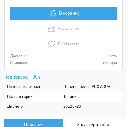
В корзину
К сравнению
В сравнении
В избранное
Доставка
есть
Самовывоз
сегодня
Код товара: П804
Ценовая категория
Полипропилен PRO AQUA
Подкатeгории
Тройник
Диaметр
25х20х20
Описание
Характеристики