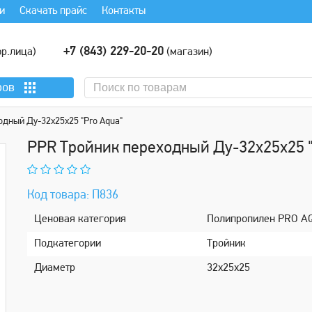
и
Скачать прайс
Контакты
+7 (843) 229-20-20
р.лица)
(магазин)
ров
одный Ду-32х25х25 "Pro Aqua"
PPR Тройник переходный Ду-32х25х25 "
Код товара: П836
Ценовая категория
Полипропилен PRO A
Подкатeгории
Тройник
Диaметр
32х25х25