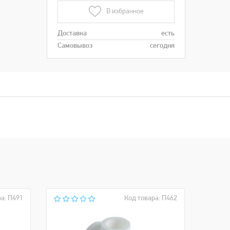
В избранное
Доставка
есть
Самовывоз
сегодня
а: П491
Код товара: П462