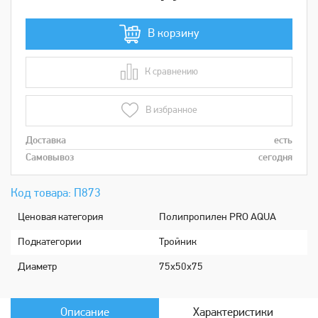
В корзину
К сравнению
В сравнении
В избранное
Доставка
есть
Самовывоз
сегодня
Код товара: П873
Ценовая категория
Полипропилен PRO AQUA
Подкатeгории
Тройник
Диaметр
75х50х75
Описание
Характеристики