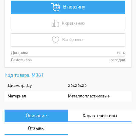
В корзину
К сравнению
В сравнении
В избранное
Доставка
есть
Самовывоз
сегодня
Код товара: М381
Диаметр, Ду
26х26х26
Мaтериaл
Металлопластиковые
Описание
Характеристики
Отзывы