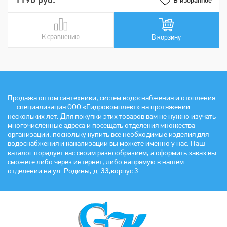
1190 руб.
В избранное
К сравнению
В сравнении
В корзину
Продажа оптом сантехники, систем водоснабжения и отопления
— специализация ООО «Гидрокомплект» на протяжении
нескольких лет. Для покупки этих товаров вам не нужно изучать
многочисленные адреса и посещать отделения множества
организаций, поскольку купить все необходимые изделия для
водоснабжения и канализации вы можете именно у нас. Наш
каталог порадует вас своим разнообразием, а оформить заказ вы
сможете либо через интернет, либо напрямую в нашем
отделении на ул. Родины, д. 33,корпус 3.