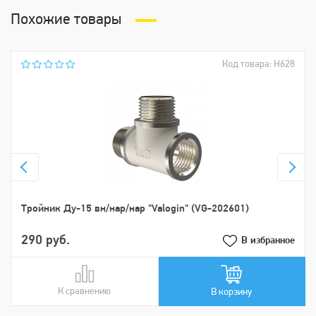
Похожие товары
Код товара: Н628
Тройник Ду-15 вн/нар/нар "Valogin" (VG-202601)
290 руб.
В избранное
К сравнению
В сравнении
В корзину