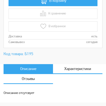
В корзину
К сравнению
В сравнении
В избранное
Доставка
есть
Самовывоз
сегодня
Код товара: Б195
Описание
Характеристики
Отзывы
Описание отсутсвует