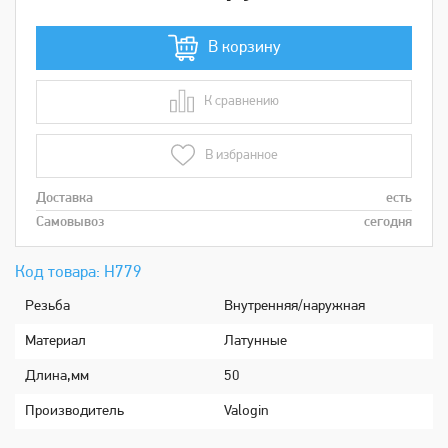
В корзину
К сравнению
В сравнении
В избранное
Доставка
есть
Самовывоз
сегодня
Код товара: Н779
Рeзьбa
Внутренняя/наружная
Мaтериaл
Латунные
Длина,мм
50
Производитель
Valogin