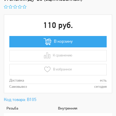
110 руб.
В корзину
К сравнению
В сравнении
В избранное
Доставка
есть
Самовывоз
сегодня
Код товара: В105
Рeзьбa
Внутренняя