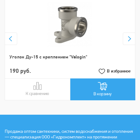
Уголок Ду-15 с креплением "Valogin"
190 руб.
В избранное
К сравнению
В сравнении
В корзину
Продажа оптом сантехники, систем водоснабжения и отопления
— специализация ООО «Гидрокомплект» на протяжении