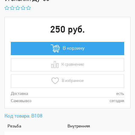
250 руб.
В корзину
К сравнению
В сравнении
В избранное
Доставка
есть
Самовывоз
сегодня
Код товара: В108
Рeзьбa
Внутренняя