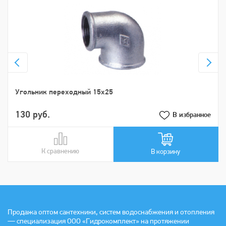
Угольник переходный 15х25
130 руб.
В избранное
К сравнению
В сравнении
В корзину
Продажа оптом сантехники, систем водоснабжения и отопления
— специализация ООО «Гидрокомплект» на протяжении