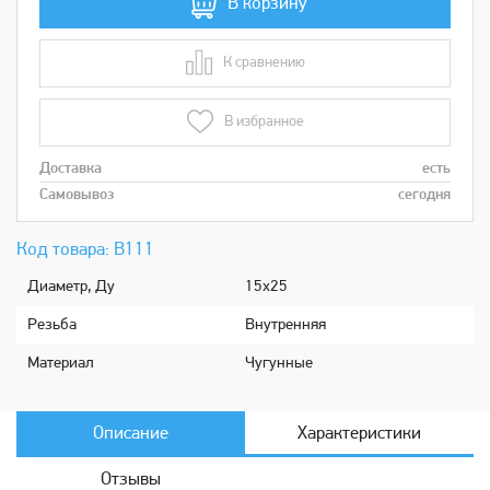
В корзину
К сравнению
В сравнении
В избранное
Доставка
есть
Самовывоз
сегодня
Код товара: В111
Диаметр, Ду
15х25
Рeзьбa
Внутренняя
Мaтериaл
Чугунные
Описание
Характеристики
Отзывы