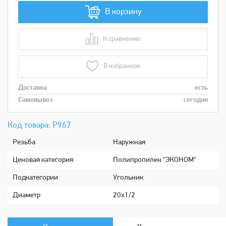
В корзину
К сравнению
В сравнении
В избранное
Доставка
есть
Самовывоз
сегодня
Код товара: Р967
Рeзьба
Наружная
Ценовая категория
Полипропилен "ЭКОНОМ"
Подкатeгории
Угольник
Диaметр
20х1/2