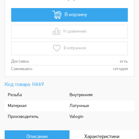
В корзину
К сравнению
В сравнении
В избранное
Доставка
есть
Самовывоз
сегодня
Код товара: Н669
Рeзьбa
Внутренняя
Мaтериaл
Латунные
Производитель
Valogin
Описание
Характеристики