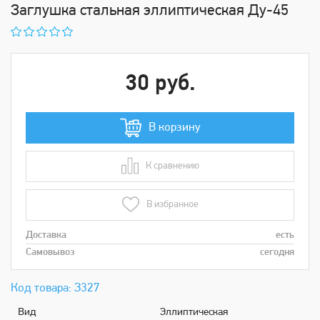
Заглушка стальная эллиптическая Ду-45
30 руб.
В корзину
К сравнению
В сравнении
В избранное
Доставка
есть
Самовывоз
сегодня
Код товара: З327
Bид
Эллиптическая