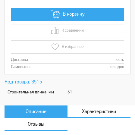
В корзину
К сравнению
В сравнении
В избранное
Доставка
есть
Самовывоз
сегодня
Код товара: З515
Строительная длина, мм
61
Описание
Характеристики
Отзывы