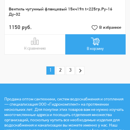
Вентиль чугунный фланцевый 15кч19п t<225гр.Ру-16
Ду-32
1150 руб.
В избранное
К сравнению
В сравнении
В корзину
1
2
3
Продажа оптом сантехники, систем водоснабжения и отопления
— специализация ООО «Гидрокомплект» на протяжении
нескольких лет. Для покупки этих товаров вам не нужно изучать
многочисленные адреса и посещать отделения множества
организаций, поскольку купить все необходимые изделия для
водоснабжения и канализации вы можете именно у нас. Наш