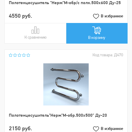
Пoлoтенцеcушитель "Нерж"М-обр/с полк.500х600 Ду-25
4550 руб.
В избранное
К сравнению
В сравнении
В корзину
Код товара: Д470
Пoлoтенцеcушитель"Нерж"М-обр.500х500" Ду-20
2150 руб.
В избранное