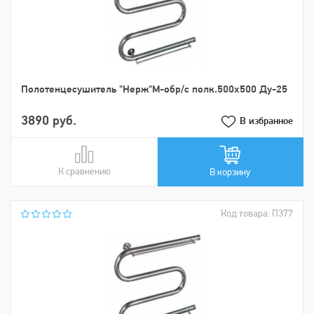
Пoлoтенцеcушитель "Нерж"М-обр/с полк.500х500 Ду-25
3890 руб.
В избранное
К сравнению
В сравнении
В корзину
Код товара: П377