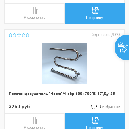
К сравнению
В сравнении
В корзину
Код товара: Д873
Пoлoтенцеcушитель "Нерж"М-обр.600х700"В-37"Ду-25
3750 руб.
В избранное
К сравнению
В сравнении
В корзину