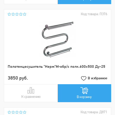
Код товара: П376
Пoлoтенцеcушитель "Нерж"М-обр/с полк.600х500 Ду-25
3850 руб.
В избранное
К сравнению
В сравнении
В корзину
Код товара: Д871