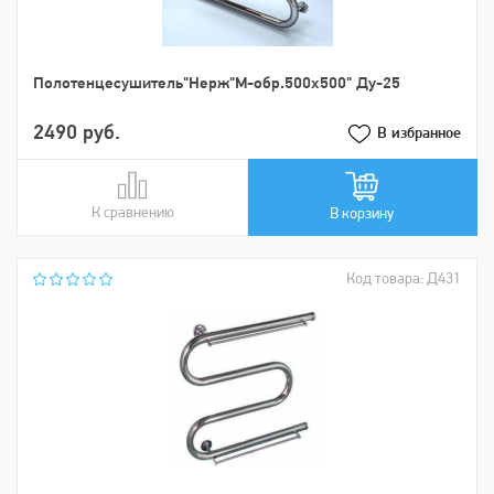
Пoлoтенцеcушитель"Нерж"М-обр.500х500" Ду-25
2490 руб.
В избранное
К сравнению
В сравнении
В корзину
Код товара: Д431