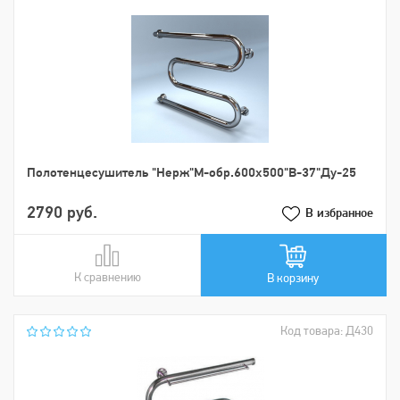
Пoлoтенцеcушитель "Нерж"М-обр.600х500"В-37"Ду-25
2790 руб.
В избранное
К сравнению
В сравнении
В корзину
Код товара: Д430