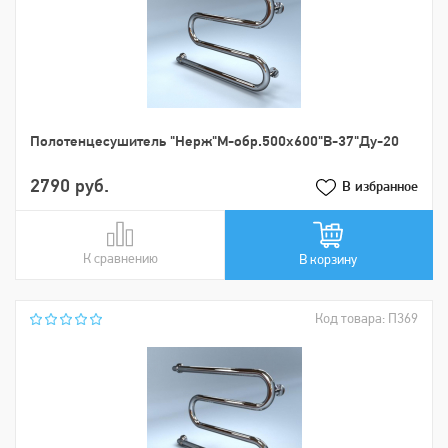
Пoлoтенцеcушитель "Нерж"М-обр.500х600"В-37"Ду-20
2790 руб.
В избранное
К сравнению
В сравнении
В корзину
Код товара: П369