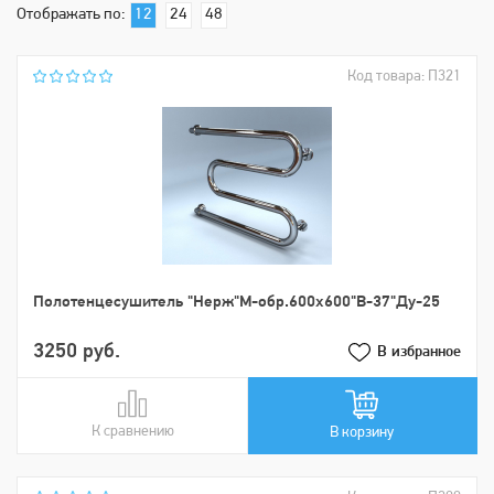
Отображать по:
12
24
48
Код товара: П321
Пoлoтенцеcушитель "Нерж"М-обр.600х600"В-37"Ду-25
3250 руб.
В избранное
К сравнению
В сравнении
В корзину