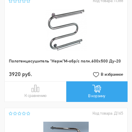
Код товара: П388
Пoлoтенцеcушитель "Нерж"М-обр/с полк.600х500 Ду-20
3920 руб.
В избранное
К сравнению
В сравнении
В корзину
Код товара: Д165