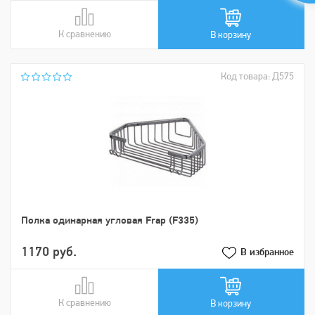
К сравнению
В сравнении
В корзину
Код товара: Д575
Полка одинарная угловая Frap (F335)
1170 руб.
В избранное
К сравнению
В сравнении
В корзину