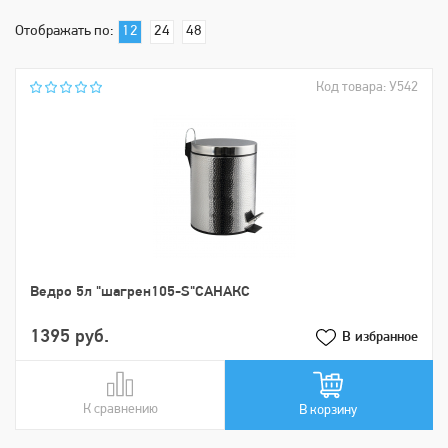
Отображать по:
12
24
48
Код товара: У542
Ведро 5л "шагрен105-S"САНАКС
1395 руб.
В избранное
К сравнению
В сравнении
В корзину