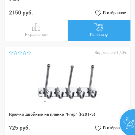
2150 руб.
В избранное
К сравнению
В сравнении
В корзину
Код товара: Д404
Крючки двойные на планке "Frap" (F201-5)
725 руб.
В избранное