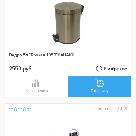
Ведро 5л "Бронза 105В"САНАКС
2550 руб.
В избранное
К сравнению
В сравнении
В корзину
Код товара: Д108