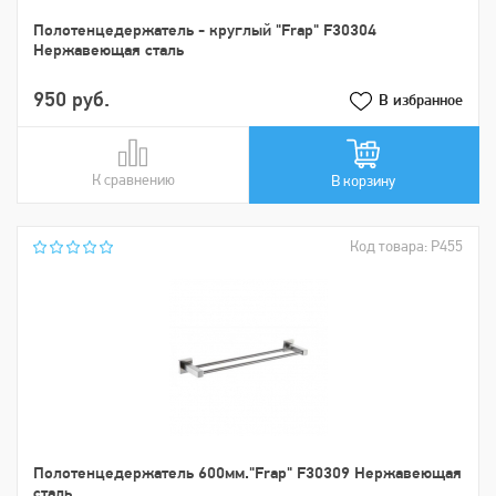
Полотенцедержатель - круглый "Frap" F30304
Нержавеющая сталь
950 руб.
В избранное
К сравнению
В сравнении
В корзину
Код товара: Р455
Полотенцедержатель 600мм."Frap" F30309 Нержавеющая
сталь