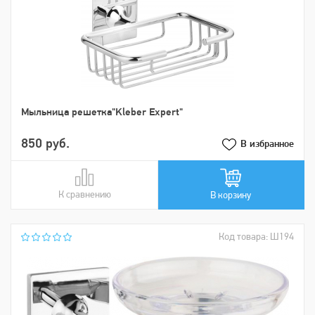
Мыльница решетка"Kleber Expert"
850 руб.
В избранное
К сравнению
В сравнении
В корзину
Код товара: Ш194