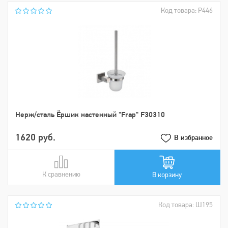
Код товара: Р446
Нерж/сталь Ёршик настенный "Frap" F30310
1620 руб.
В избранное
К сравнению
В сравнении
В корзину
Код товара: Ш195