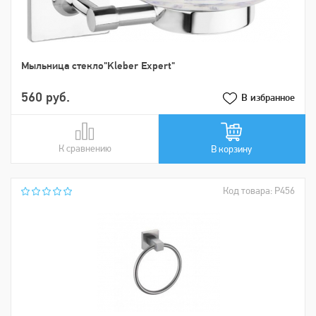
Мыльница стекло"Kleber Expert"
560 руб.
В избранное
К сравнению
В сравнении
В корзину
Код товара: Р456