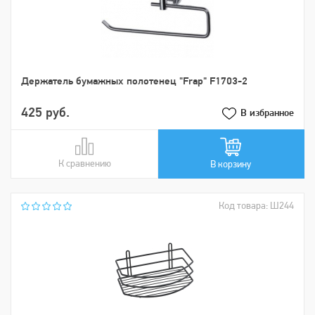
Держатель бумажных полотенец "Frap" F1703-2
425 руб.
В избранное
К сравнению
В сравнении
В корзину
Код товара: Ш244