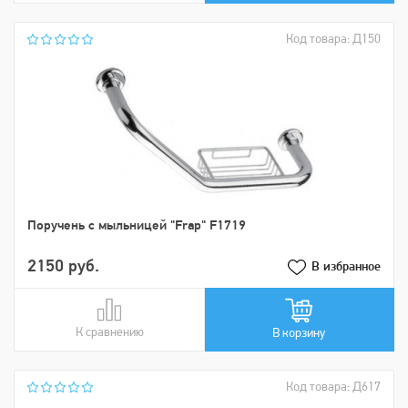
Код товара: Д150
Поручень с мыльницей "Frap" F1719
2150 руб.
В избранное
К сравнению
В сравнении
В корзину
Код товара: Д617