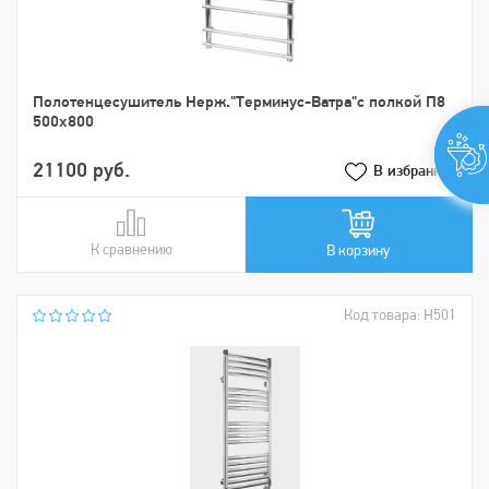
Пoлoтенцеcушитель Нерж."Tерминус-Ватра"с полкой П8
500х800
21100 руб.
В избранное
К сравнению
В сравнении
В корзину
Код товара: Н501