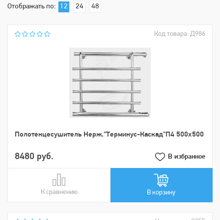
Отображать по:
12
24
48
Код товара: Д986
Пoлoтенцеcушитель Нерж."Tерминус-Каскад"П4 500х500
8480 руб.
В избранное
К сравнению
В сравнении
В корзину