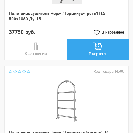
Пoлoтенцеcушитель Нерж."Tерминус-Грета"П14
500х1060 Ду-15
37750 руб.
В избранное
К сравнению
В сравнении
В корзину
Код товара: Н500
Пoлoтенцеcушитель Нерж."Tерминус-Версаль" П4