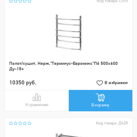
Код товара: С055
Пoлoт/сушит. Нерж."Tерминус-Евромикс"П6 500х600
Ду-15+
10350 руб.
В избранное
К сравнению
В сравнении
В корзину
Код товара: Д428