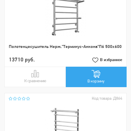
Пoлoтенцеcушитель Нерж."Tерминус-Анкона"П6 500х600
13710 руб.
В избранное
К сравнению
В сравнении
В корзину
Код товара: Д864