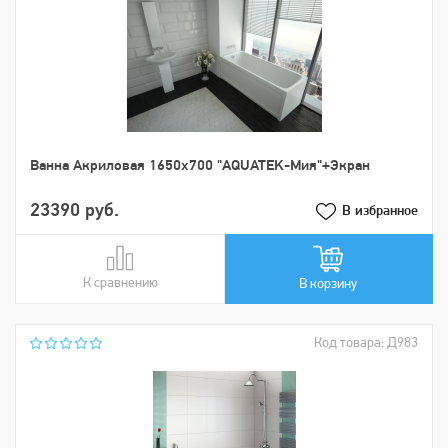
Ванна Акриловая 1650х700 "AQUATEK-Мия"+Экран
23390 руб.
В избранное
К сравнению
В сравнении
В корзину
Код товара: Д983