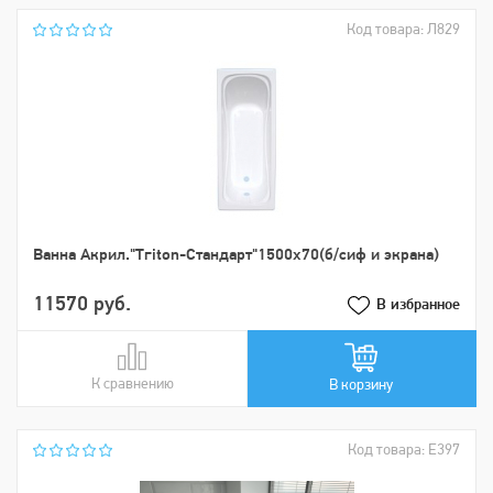
Код товара: Л829
Ванна Акрил."Tгiton-Стандарт"1500х70(б/сиф и экрана)
11570 руб.
В избранное
К сравнению
В сравнении
В корзину
Код товара: Е397