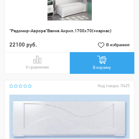
"Радомир-Аврора"Ванна Акрил.1700х70(+каркас)
22100 руб.
В избранное
К сравнению
В сравнении
В корзину
Код товара: Л425