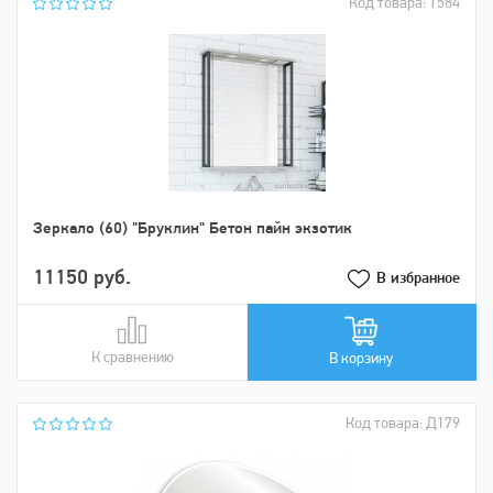
Код товара: Т584
Зеркало (60) "Бруклин" Бетон пайн экзотик
11150 руб.
В избранное
К сравнению
В сравнении
В корзину
Код товара: Д179