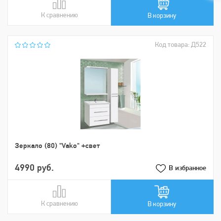
К сравнению
В сравнении
В корзину
Код товара: Д522
Зеркало (80) "Vako" +свет
4990 руб.
В избранное
К сравнению
В сравнении
В корзину