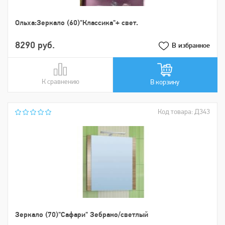
Ольха:Зеркало (60)"Классика"+ свет.
8290 руб.
В избранное
К сравнению
В сравнении
В корзину
Код товара: Д343
Зеркало (70)"Сафари" Зебрано/светлый