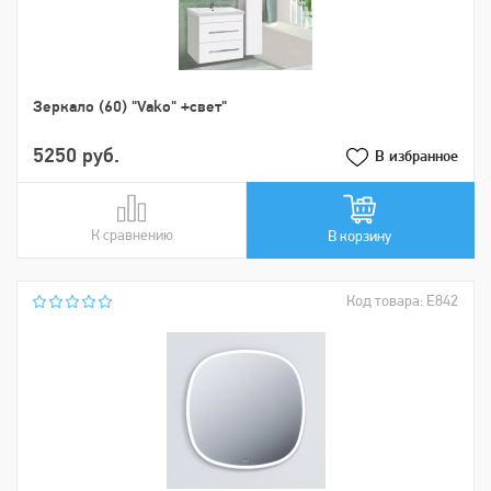
Зеркало (60) "Vako" +свет"
5250 руб.
В избранное
К сравнению
В сравнении
В корзину
Код товара: Е842