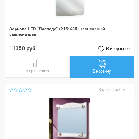
Зеркало LED "Паллада" (915*685) +сенсорный
выключатель
11350 руб.
В избранное
К сравнению
В сравнении
В корзину
Код товара: Т435