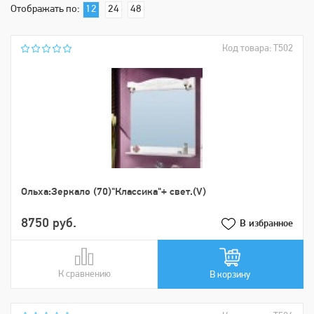
Отображать по:
12
24
48
Код товара: Т502
Ольха:Зеркало (70)"Классика"+ свет.(V)
8750 руб.
В избранное
К сравнению
В сравнении
В корзину