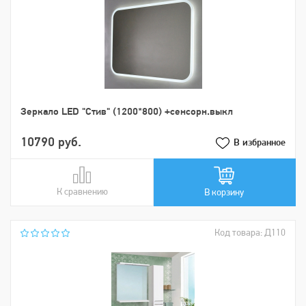
Зеркало LED "Стив" (1200*800) +сенсорн.выкл
10790 руб.
В избранное
К сравнению
В сравнении
В корзину
Код товара: Д110