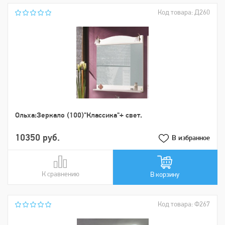
Код товара: Д260
Ольха:Зеркало (100)"Классика"+ свет.
10350 руб.
В избранное
К сравнению
В сравнении
В корзину
Код товара: Ф267