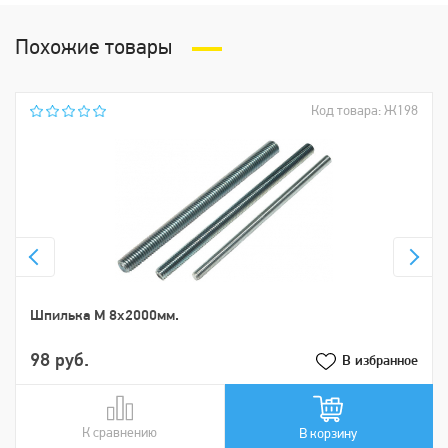
Похожие товары
Код товара: Ж198
Шпилька М 8х2000мм.
98 руб.
В избранное
К сравнению
В сравнении
В корзину