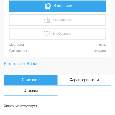
В корзину
К сравнению
В сравнении
В избранное
Доставка
есть
Самовывоз
сегодня
Код товара: Ж163
Описание
Характеристики
Отзывы
Описание отсутсвует