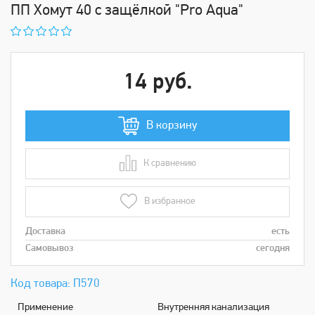
ПП Хомут 40 с защёлкой "Pro Aqua"
14 руб.
В корзину
К сравнению
В сравнении
В избранное
Доставка
есть
Самовывоз
сегодня
Код товара: П570
Применение
Внутренняя канализация