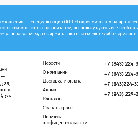
 отопления — специализация ООО «Гидрокомплект» на протяжении
отделения множества организаций, поскольку купить все необхо
им разнообразием, а оформить заказ вы сможете либо через инте
Новости
+7 (843) 224-
ани
О компании
+7 (843) 224-
Т"
Доставка и оплата
д.33,
+7 (843)224-3
оте с
Акции
+7 (843) 229-
, ул.
Контакты
Скачать прайс
Политика
конфиденциальности