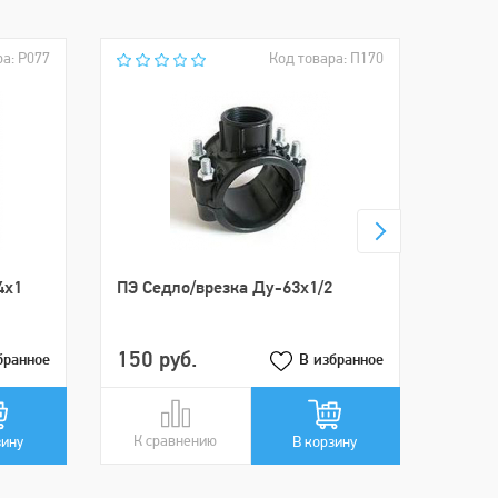
ра: Р077
Код товара: П170
ПЭТ М
"ТПК
4х1
ПЭ Седло/врезка Ду-63х1/2
150 руб.
53 р
бранное
В избранное
К сравнению
В сравнении
К ср
В ср
зину
В корзину