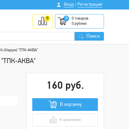
Вход
Регистрация
/
0
0
0
товаров
0
рублей
Поиск
/4 (Наруж) "ТПК-АКВА"
) "ТПК-АКВА"
160 руб.
В корзину
К сравнению
В сравнении