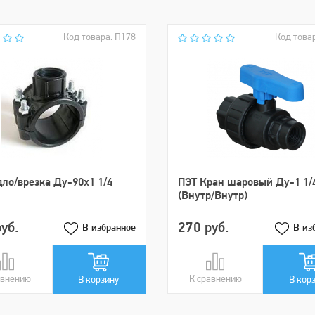
Код товара: П178
Код това
ло/врезка Ду-90х1 1/4
ПЭТ Кран шаровый Ду-1 1/
(Внутр/Внутр)
уб.
270 руб.
В избранное
В из
авнению
авнении
К сравнению
В сравнении
В корзину
В кор