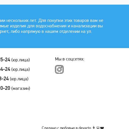
 нескольких лет. Для покупки этих товаров вам не
димые изделия для водоснабжения и канализации вы
рнет, либо напрямую в нашем отделении на ул.
Мы в соцсетях:
35-24
(юр.лица)
34-24
(юр.лица)
3-24
(юр.лица)
20-20
(магазин)
Сделано с любовью в
devarto
👨‍💻❤️