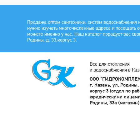
Продажа оптом сантехники, систем водоснабжения и
нужно изучать многочисленные адреса и посещать 
можете именно у нас. Наш каталог порадует вас сво
Родины, д. 33,корпус 3.
Все для отопления
и водоснабжения в Каз
ООО "ГИДРОКОМПЛЕК
г. Казань, ул. Родины, 
корпус 3 (отдел по раб
юридическими лицами)
Родины, 33а (магазин)