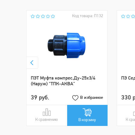
Код товара: П132
ПЭТ Муфта компрес.Ду-25х3/4
ПЭ Сед
(Наруж) "ТПК-АКВА"
39 руб.
330 р
В избранное
К сравнению
В сравнении
К ср
В ср
В корзину