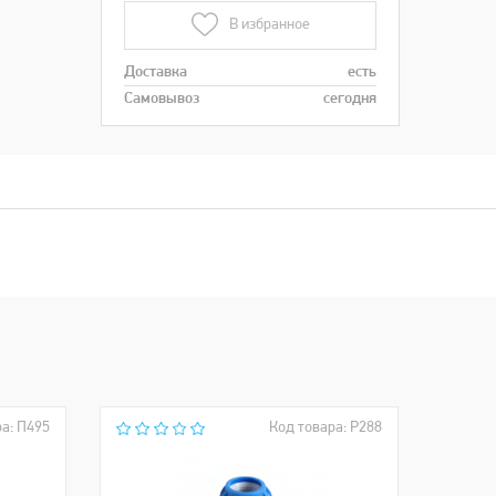
В избранное
Доставка
есть
Самовывоз
сегодня
а: П495
Код товара: Р288