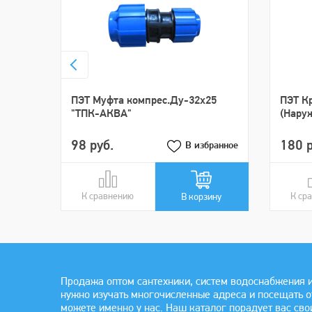
ПЭТ Муфта компрес.Ду-32х25
ПЭТ К
"ТПК-АКВА"
(Нару
98 руб.
180 р
В избранное
К сравнению
В сравнении
К ср
В ср
В корзину
Продажа оптом сантехники, систем водоснабжения и
нужно изучать многочисленные адреса и посещать 
можете именно у нас. Наш каталог порадует вас сво