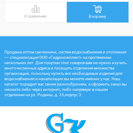
К сравнению
В сравнении
В корзину
Продажа оптом сантехники, систем водоснабжения и отопления
— специализация ООО «Гидрокомплект» на протяжении
нескольких лет. Для покупки этих товаров вам не нужно изучать
многочисленные адреса и посещать отделения множества
организаций, поскольку купить все необходимые изделия для
водоснабжения и канализации вы можете именно у нас. Наш
каталог порадует вас своим разнообразием, а оформить заказ вы
сможете либо через интернет, либо напрямую в нашем
отделении на ул. Родины, д. 33,корпус 3.