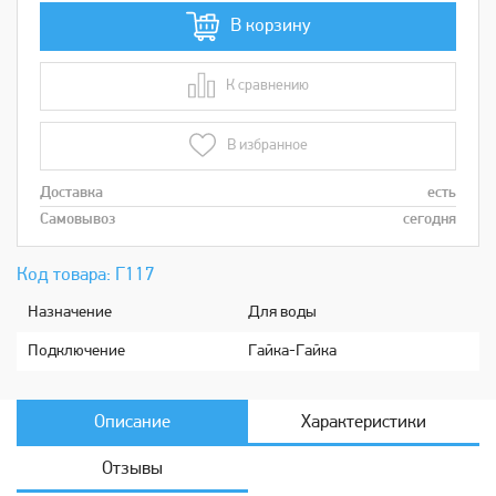
В корзину
К сравнению
В сравнении
В избранное
Доставка
есть
Самовывоз
сегодня
Код товара: Г117
Назначение
Для воды
Подключение
Гайка-Гайка
Описание
Характеристики
Отзывы