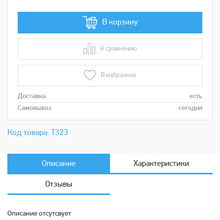
В корзину
К сравнению
В сравнении
В избранное
Доставка
есть
Самовывоз
сегодня
Код товара: Т323
Описание
Характеристики
Отзывы
Описание отсутсвует