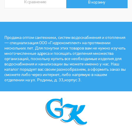
К сравнению
В сравнении
В корзину
Продажа оптом сантехники, систем водоснабжения и отопления
— специализация ООО «Гидрокомплект» на протяжении
нескольких лет. Для покупки этих товаров вам не нужно изучать
многочисленные адреса и посещать отделения множества
организаций, поскольку купить все необходимые изделия для
водоснабжения и канализации вы можете именно у нас. Наш
каталог порадует вас своим разнообразием, а оформить заказ вы
сможете либо через интернет, либо напрямую в нашем
отделении на ул. Родины, д. 33,корпус 3.