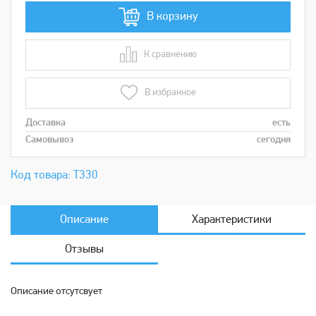
В корзину
К сравнению
В сравнении
В избранное
Доставка
есть
Самовывоз
сегодня
Код товара: Т330
Описание
Характеристики
Отзывы
Описание отсутсвует