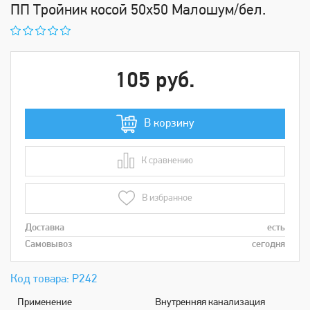
ПП Тройник косой 50х50 Малошум/бел.
105 руб.
В корзину
К сравнению
В сравнении
В избранное
Доставка
есть
Самовывоз
сегодня
Код товара: Р242
Применение
Внутренняя канализация